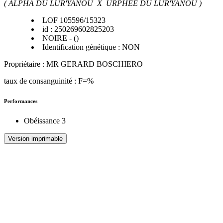
(
ALPHA DU LUR'YANOU X URPHEE DU LUR'YANOU )
LOF 105596/15323
id : 250269602825203
NOIRE - ()
Identification génétique : NON
Propriétaire : MR GERARD BOSCHIERO
taux de consanguinité : F=%
Performances
Obéissance 3
Version imprimable