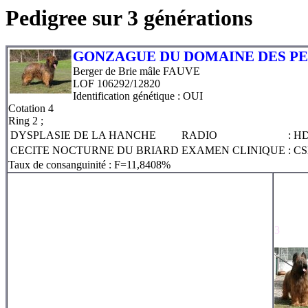
Pedigree sur 3 générations
GONZAGUE DU DOMAINE DES P
Berger de Brie mâle FAUVE
LOF 106292/12820
Identification génétique : OUI
Cotation
4
Ring 2 ;
DYSPLASIE DE LA HANCHE
RADIO
: H
CECITE NOCTURNE DU BRIARD
EXAMEN CLINIQUE
: C
Taux de consanguinité : F=11,8408%
3