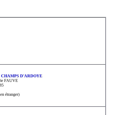
U CHAMPS D'ARDOYE
Brie FAUVE
85
ien étranger)