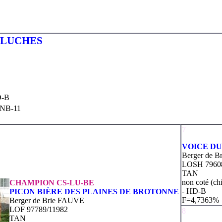
ELUCHES
D-B
SNB-11
7
VOICE D
Berger de 
LOSH 7960
TAN
non coté (ch
CHAMPION CS-LU-BE
- HD-B
PICON BIÈRE DES PLAINES DE BROTONNE
F=4,7363%
Berger de Brie FAUVE
LOF 97789/11982
8
TAN