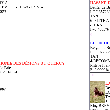
ITE A
HAVANE D
BREVET ;
- HD-A
- CSNB-11
Berger de 
000%
LOF 85728/
TAN
6- ELITE A
- HD-A
F=0,4883%
9
LUTIN DU
Berger de B
LOF 92753/
TAN
4-RECOM
HONIE DES DÉMONS DU QUERCY
Pistage Fra
de Brie
F=0,0000%
679/14554
10
L
A
Be
035%
LO
T
1
Ring BREVE
F=1,6357%