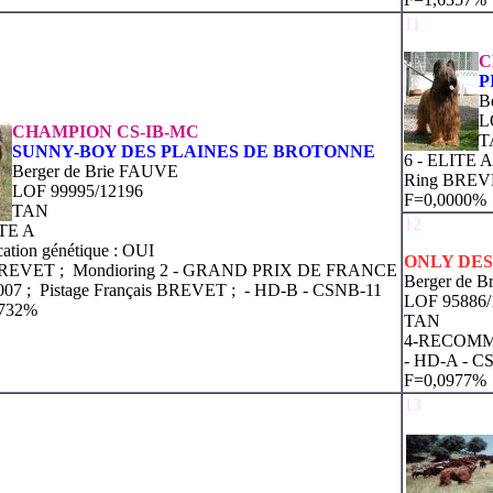
11
C
P
B
L
CHAMPION CS-IB-MC
T
SUNNY-BOY DES PLAINES DE BROTONNE
6 - ELITE A
Berger de Brie FAUVE
Ring BREV
LOF 99995/12196
F=0,0000%
TAN
12
ITE A
ication génétique : OUI
ONLY DES
BREVET ; Mondioring 2 - GRAND PRIX DE FRANCE
Berger de 
007 ; Pistage Français BREVET ;
- HD-B
- CSNB-11
LOF 95886/
5732%
TAN
4-RECOM
- HD-A
- C
F=0,0977%
13