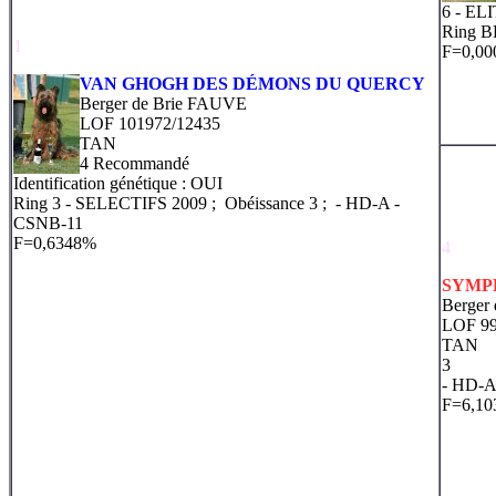
6 - EL
Ring 
1
F=0,0
VAN GHOGH DES DÉMONS DU QUERCY
Berger de Brie FAUVE
LOF 101972/12435
TAN
4 Recommandé
Identification génétique : OUI
Ring 3 - SELECTIFS 2009 ; Obéissance 3 ;
- HD-A
-
CSNB-11
F=0,6348%
4
SYMP
Berger 
LOF 99
TAN
3
- HD-
F=6,1