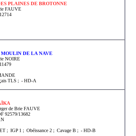
ES PLAINES DE BROTONNE
Brie FAUVE
12714
 MOULIN DE LA NAVE
rie NOIRE
11479
MANDE
nçais TLS ;
- HD-A
AÏKA
rger de Brie FAUVE
F 92579/13682
AN
T ; IGP 1 ; Obéissance 2 ; Cavage B ;
- HD-B