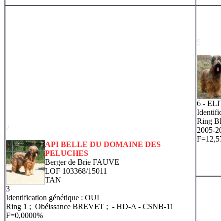
5
6 - EL
Identif
Ring 
2
2005-2
F=12,
API BELLE DU DOMAINE DES
PELUCHES
Berger de Brie FAUVE
LOF 103368/15011
TAN
3
Identification génétique : OUI
Ring 1 ; Obéissance BREVET ;
- HD-A
- CSNB-11
F=0,0000%