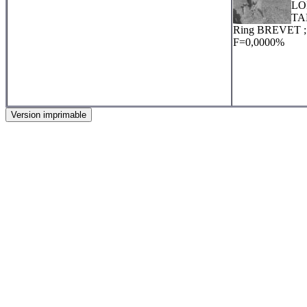
LO
TA
Ring BREVET 
F=0,0000%
Version imprimable