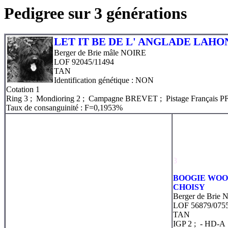
Pedigree sur 3 générations
LET IT BE DE L' ANGLADE LAH
Berger de Brie mâle NOIRE
LOF 92045/11494
TAN
Identification génétique : NON
Cotation
1
Ring 3 ; Mondioring 2 ; Campagne BREVET ; Pistage Français P
Taux de consanguinité : F=0,1953%
3
BOOGIE WOO
CHOISY
Berger de Brie
LOF 56879/075
TAN
IGP 2 ;
- HD-A