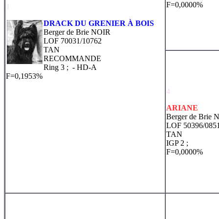
F=0,0000%
1
DRACK DU GRENIER À BOIS
Berger de Brie NOIR
LOF 70031/10762
TAN
RECOMMANDE
Ring 3 ;
- HD-A
F=0,1953%
4
ARIANE
Berger de Brie
LOF 50396/085
TAN
IGP 2 ;
F=0,0000%