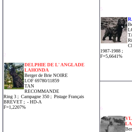
5
R
B
L
T
R
C
1987-1988 ;
2
F=5,6641%
DELPHIE DE L' ANGLADE
LAHONDA
Berger de Brie NOIRE
LOF 69780/11859
TAN
RECOMMANDE
Ring 3 ; Campagne 350 ; Pistage Français
BREVET ;
- HD-A
F=1,2207%
6
VL
L
Ber