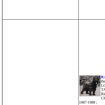
5
R
Be
LO
T
Ri
C
1987-1988 ;