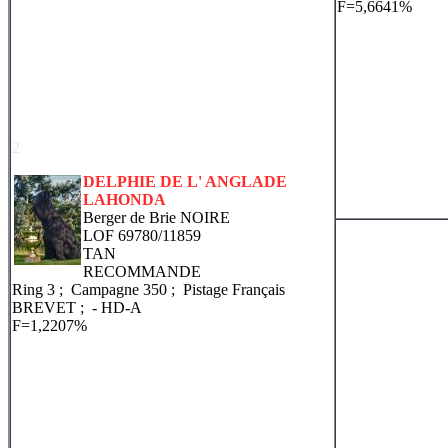
F=5,6641%
2
DELPHIE DE L' ANGLADE
LAHONDA
Berger de Brie NOIRE
LOF 69780/11859
TAN
RECOMMANDE
Ring 3 ; Campagne 350 ; Pistage Français
BREVET ;
- HD-A
F=1,2207%