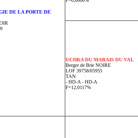
F=0,0000%
IE DE LA PORTE DE
NOIR
59
8
UCHKA DU MARAIS DU VAL
Berger de Brie NOIRE
LOF 39758/05955
TAN
- HD-A
- HD-A
F=12,0117%