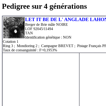
Pedigree sur 4 générations
LET IT BE DE L' ANGLADE LAH
Berger de Brie mâle NOIRE
LOF 92045/11494
TAN
Identification génétique : NON
Cotation
1
Ring 3 ; Mondioring 2 ; Campagne BREVET ; Pistage Français P
Taux de consanguinité : F=0,1953%