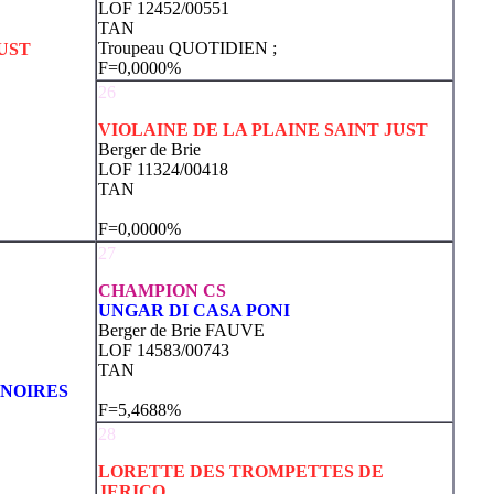
LOF 12452/00551
TAN
Troupeau QUOTIDIEN ;
UST
F=0,0000%
26
VIOLAINE DE LA PLAINE SAINT JUST
Berger de Brie
LOF 11324/00418
TAN
F=0,0000%
27
CHAMPION CS
UNGAR DI CASA PONI
Berger de Brie FAUVE
LOF 14583/00743
TAN
 NOIRES
F=5,4688%
28
LORETTE DES TROMPETTES DE
JERICO