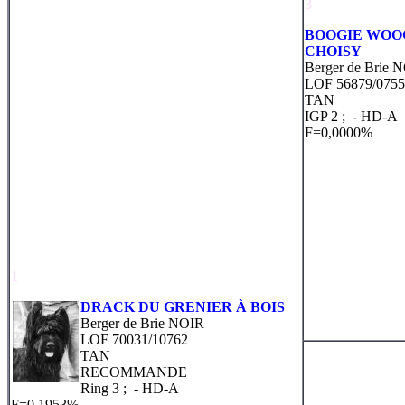
3
BOOGIE WOOG
CHOISY
Berger de Brie 
LOF 56879/075
TAN
IGP 2 ;
- HD-A
F=0,0000%
1
DRACK DU GRENIER À BOIS
Berger de Brie NOIR
LOF 70031/10762
TAN
RECOMMANDE
Ring 3 ;
- HD-A
F=0,1953%