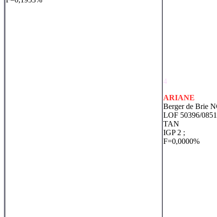
4
ARIANE
Berger de Brie 
LOF 50396/085
TAN
IGP 2 ;
F=0,0000%