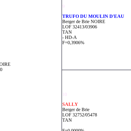
9
TRUFO DU MOULIN D'EAU
Berger de Brie NOIRE
LOF 32413/03906
TAN
- HD-A
F=0,3906%
NOIRE
10
10
SALLY
Berger de Brie
LOF 32752/05478
TAN
F=0,0000%