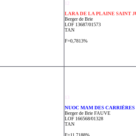
12
LARA DE LA PLAINE SAINT J
Berger de Brie
LOF 13687/01573
TAN
F=0,7813%
13
NUOC MAM DES CARRIÈRES
Berger de Brie FAUVE
LOF 166568/01328
TAN
F=11,7188%