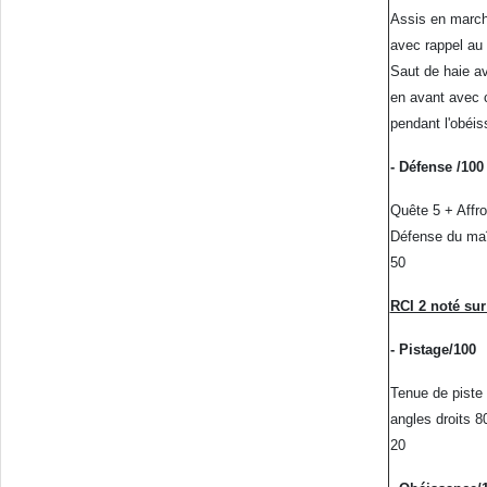
Assis en marc
avec rappel au 
Saut de haie av
en avant avec 
pendant l'obéis
- Défense /100
Quête 5 + Affr
Défense du maî
50
RCI 2 noté sur
- Pistage/100
Tenue de piste
angles droits 8
20