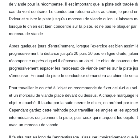
de viande pour la récompense. Il est important que la piste soit tracée d
cas de vent contraire. Le conducteur retourne alors au chien, le prend e
l'odeur et suivre la piste jusqu'au morceau de viande qu'on lui laissera 
lorsque le chien est bien concentré sur la piste, et ne pas le bloquer par
morceau de viande.
Après quelques jours d'entraînement, lorsque l'exercice est bien assimi
progressivement la distance jusqu'à 20 puis 30 pas en ligne droite, ja
récompense auprès duquel il déposera un objet. Le chiot de nouveau devra 
progressivement espacer les morceaux de viande semés sur la piste jusqu
s'émousse. En bout de piste le conducteur demandera au chien de se couch
Pour travailler le couché à l'objet on recommande de fixer celui-ci au so
et un morceau de viande placé devant ou dessus. A chaque marquage le
objet = couché. Il faudra par la suite sevrer le chien, en arrêtant par int
Cependant gardez cette méthode pour travailler les angles et les appro
intermédiaires qui jalonnent la piste, puis ceux qui marquent les objets. L
avec un morceau de viande.
Il faudra tout au long de l'apprentissage, s'assurer impérativement que l