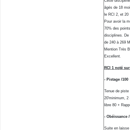
Cette disciplin
âgés de 18 moi
le RCI 2, et 20
Pour avoir la me
70% des point
disciplines. De
de 240 à 269 M
Mention Très B
Excellent.
RCI 1 noté sur
- Pistage /100
Tenue de piste
20'minimum, 2 a
libre 80 + Rapp
- Obéissance 
Suite en laisse