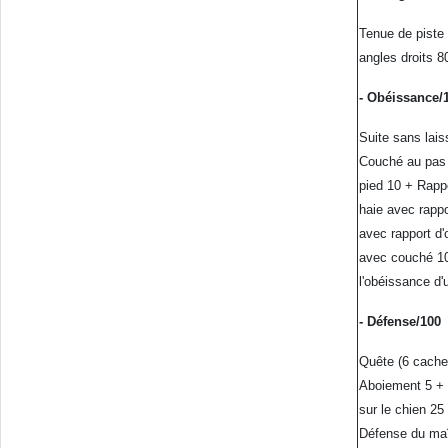
Tenue de piste
angles droits 8
- Obéissance/
Suite sans lai
Couché au pas 
pied 10 + Rappo
haie avec rappo
avec rapport d'
avec couché 10
l'obéissance d'
- Défense/100
Quête (6 cache
Aboiement 5 + F
sur le chien 25
Défense du maî